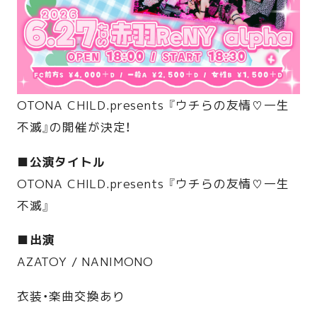
OTONA CHILD.presents 『ウチらの友情♡一生
不滅』の開催が決定！
■公演タイトル
OTONA CHILD.presents 『ウチらの友情♡一生
不滅』
■出演
AZATOY / NANIMONO
衣装・楽曲交換あり